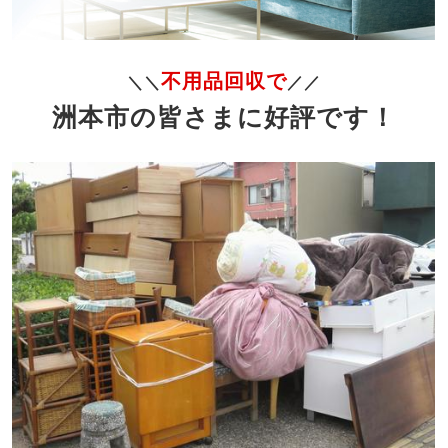
不用品回収で
＼＼
／／
洲本市の皆さまに好評です！