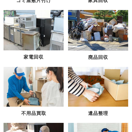
家具回収
ゴミ屋敷片付け
家電回収
廃品回収
不用品買取
遺品整理