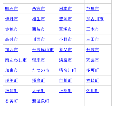
明石市
西宮市
洲本市
芦屋市
伊丹市
相生市
豊岡市
加古川市
赤穂市
西脇市
宝塚市
三木市
高砂市
川西市
小野市
三田市
加西市
丹波篠山市
養父市
丹波市
南あわじ市
朝来市
淡路市
宍粟市
加東市
たつの市
猪名川町
多可町
稲美町
播磨町
市川町
福崎町
神河町
太子町
上郡町
佐用町
香美町
新温泉町