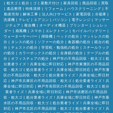
|
粗大ゴミ処分
|
ゴミ屋敷片付け
|
家具回収
|
廃品回収
|
買取
|
遺品整理
|
特殊清掃
|
リフォーム
|
ハウスクリーニング
|
不
動産売却
|
解体工事
|
法人向けサービス
|
家電回収
|
冷蔵庫
|
洗濯機
|
テレビ
|
エアコン
|
パソコン
|
電子レンジ
|
マッサー
ジチェア
|
複合機
|
オーディオ機器
|
プリンター
|
シュレッ
ダー
|
扇風機
|
スマホ
|
エレクトーン
|
モバイルバッテリー
|
ウォーターサーバー
|
掃除機
|
ベッドの処分
|
マットレスの処
分
|
タンスの処分
|
ソファーの処分
|
食器棚の処分
|
鏡台の処
分
|
チェストの処分
|
学習机・勉強机の処分
|
スチールラック
の処分
|
カラーボックスの処分
|
全身鏡の処分
|
テーブルの処
分
|
オフィスチェアの処分
|
神戸市の不用品回収・粗大ゴミ処
分業者ライズ！兵庫全域に即日対応
|
神戸市東灘区の不用品回
収・粗大ゴミ処分業者ライズ！兵庫全域に即日対応
|
神戸市灘
区の不用品回収・粗大ゴミ処分業者ライズ！兵庫全域に即日対
応
|
神戸市兵庫区の不用品回収・粗大ゴミ処分業者ライズ！兵
庫全域に即日対応
|
神戸市長田区の不用品回収・粗大ゴミ処分
業者ライズ！兵庫全域に即日対応
|
神戸市須磨区の不用品回
収・粗大ゴミ処分業者ライズ！兵庫全域に即日対応
|
神戸市垂
水区の不用品回収・粗大ゴミ処分業者ライズ！兵庫全域に即日
対応
|
神戸市北区の不用品回収・粗大ゴミ処分業者ライズ！兵