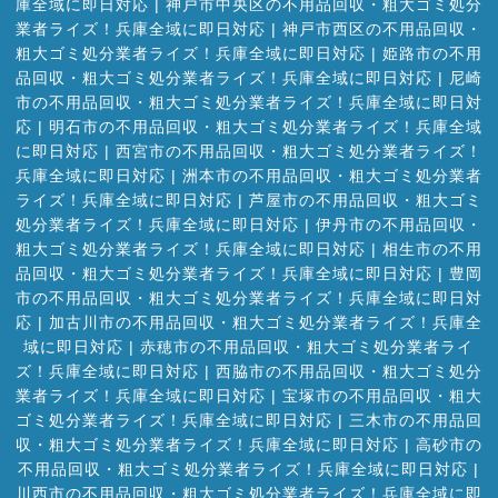
庫全域に即日対応
|
神戸市中央区の不用品回収・粗大ゴミ処分
業者ライズ！兵庫全域に即日対応
|
神戸市西区の不用品回収・
粗大ゴミ処分業者ライズ！兵庫全域に即日対応
|
姫路市の不用
品回収・粗大ゴミ処分業者ライズ！兵庫全域に即日対応
|
尼崎
市の不用品回収・粗大ゴミ処分業者ライズ！兵庫全域に即日対
応
|
明石市の不用品回収・粗大ゴミ処分業者ライズ！兵庫全域
に即日対応
|
西宮市の不用品回収・粗大ゴミ処分業者ライズ！
兵庫全域に即日対応
|
洲本市の不用品回収・粗大ゴミ処分業者
ライズ！兵庫全域に即日対応
|
芦屋市の不用品回収・粗大ゴミ
処分業者ライズ！兵庫全域に即日対応
|
伊丹市の不用品回収・
粗大ゴミ処分業者ライズ！兵庫全域に即日対応
|
相生市の不用
品回収・粗大ゴミ処分業者ライズ！兵庫全域に即日対応
|
豊岡
市の不用品回収・粗大ゴミ処分業者ライズ！兵庫全域に即日対
応
|
加古川市の不用品回収・粗大ゴミ処分業者ライズ！兵庫全
域に即日対応
|
赤穂市の不用品回収・粗大ゴミ処分業者ライ
ズ！兵庫全域に即日対応
|
西脇市の不用品回収・粗大ゴミ処分
業者ライズ！兵庫全域に即日対応
|
宝塚市の不用品回収・粗大
ゴミ処分業者ライズ！兵庫全域に即日対応
|
三木市の不用品回
収・粗大ゴミ処分業者ライズ！兵庫全域に即日対応
|
高砂市の
不用品回収・粗大ゴミ処分業者ライズ！兵庫全域に即日対応
|
川西市の不用品回収・粗大ゴミ処分業者ライズ！兵庫全域に即