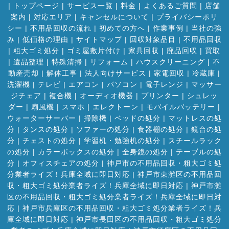
|
トップページ
|
サービス一覧
|
料金
|
よくあるご質問
|
店舗
案内
|
対応エリア
|
キャンセルについて
|
プライバシーポリ
シー
|
不用品回収の流れ
|
初めての方へ
|
作業事例
|
当社の強
み
|
低価格の理由
|
サイトマップ
|
回収対象品目
|
不用品回収
|
粗大ゴミ処分
|
ゴミ屋敷片付け
|
家具回収
|
廃品回収
|
買取
|
遺品整理
|
特殊清掃
|
リフォーム
|
ハウスクリーニング
|
不
動産売却
|
解体工事
|
法人向けサービス
|
家電回収
|
冷蔵庫
|
洗濯機
|
テレビ
|
エアコン
|
パソコン
|
電子レンジ
|
マッサー
ジチェア
|
複合機
|
オーディオ機器
|
プリンター
|
シュレッ
ダー
|
扇風機
|
スマホ
|
エレクトーン
|
モバイルバッテリー
|
ウォーターサーバー
|
掃除機
|
ベッドの処分
|
マットレスの処
分
|
タンスの処分
|
ソファーの処分
|
食器棚の処分
|
鏡台の処
分
|
チェストの処分
|
学習机・勉強机の処分
|
スチールラック
の処分
|
カラーボックスの処分
|
全身鏡の処分
|
テーブルの処
分
|
オフィスチェアの処分
|
神戸市の不用品回収・粗大ゴミ処
分業者ライズ！兵庫全域に即日対応
|
神戸市東灘区の不用品回
収・粗大ゴミ処分業者ライズ！兵庫全域に即日対応
|
神戸市灘
区の不用品回収・粗大ゴミ処分業者ライズ！兵庫全域に即日対
応
|
神戸市兵庫区の不用品回収・粗大ゴミ処分業者ライズ！兵
庫全域に即日対応
|
神戸市長田区の不用品回収・粗大ゴミ処分