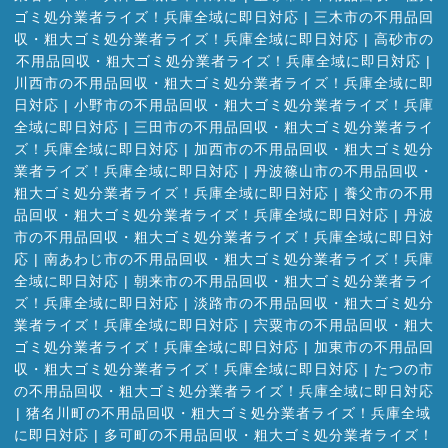
ゴミ処分業者ライズ！兵庫全域に即日対応
|
三木市の不用品回
収・粗大ゴミ処分業者ライズ！兵庫全域に即日対応
|
高砂市の
不用品回収・粗大ゴミ処分業者ライズ！兵庫全域に即日対応
|
川西市の不用品回収・粗大ゴミ処分業者ライズ！兵庫全域に即
日対応
|
小野市の不用品回収・粗大ゴミ処分業者ライズ！兵庫
全域に即日対応
|
三田市の不用品回収・粗大ゴミ処分業者ライ
ズ！兵庫全域に即日対応
|
加西市の不用品回収・粗大ゴミ処分
業者ライズ！兵庫全域に即日対応
|
丹波篠山市の不用品回収・
粗大ゴミ処分業者ライズ！兵庫全域に即日対応
|
養父市の不用
品回収・粗大ゴミ処分業者ライズ！兵庫全域に即日対応
|
丹波
市の不用品回収・粗大ゴミ処分業者ライズ！兵庫全域に即日対
応
|
南あわじ市の不用品回収・粗大ゴミ処分業者ライズ！兵庫
全域に即日対応
|
朝来市の不用品回収・粗大ゴミ処分業者ライ
ズ！兵庫全域に即日対応
|
淡路市の不用品回収・粗大ゴミ処分
業者ライズ！兵庫全域に即日対応
|
宍粟市の不用品回収・粗大
ゴミ処分業者ライズ！兵庫全域に即日対応
|
加東市の不用品回
収・粗大ゴミ処分業者ライズ！兵庫全域に即日対応
|
たつの市
の不用品回収・粗大ゴミ処分業者ライズ！兵庫全域に即日対応
|
猪名川町の不用品回収・粗大ゴミ処分業者ライズ！兵庫全域
に即日対応
|
多可町の不用品回収・粗大ゴミ処分業者ライズ！