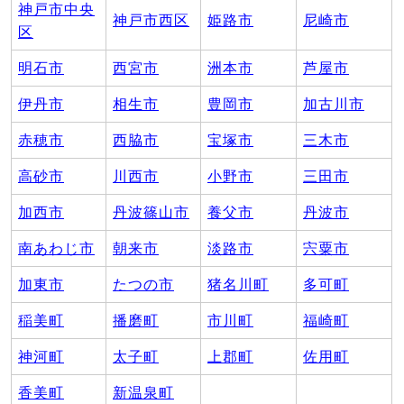
神戸市中央
神戸市西区
姫路市
尼崎市
区
明石市
西宮市
洲本市
芦屋市
伊丹市
相生市
豊岡市
加古川市
赤穂市
西脇市
宝塚市
三木市
高砂市
川西市
小野市
三田市
加西市
丹波篠山市
養父市
丹波市
南あわじ市
朝来市
淡路市
宍粟市
加東市
たつの市
猪名川町
多可町
稲美町
播磨町
市川町
福崎町
神河町
太子町
上郡町
佐用町
香美町
新温泉町