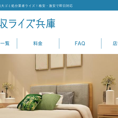
粗大ゴミ処分業者ライズ！格安・激安で即日対応
ス一覧
料金
FAQ
店