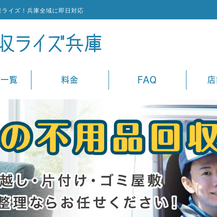
者ライズ！兵庫全域に即日対応
ス一覧
料金
FAQ
店