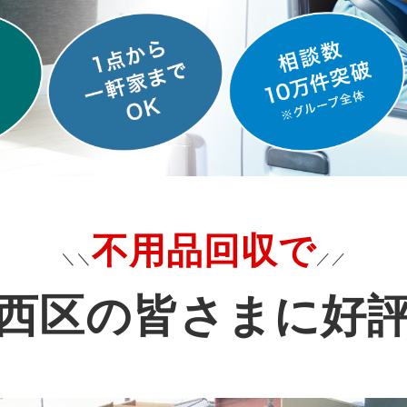
不用品回収で
＼＼
／／
西区の皆さまに好