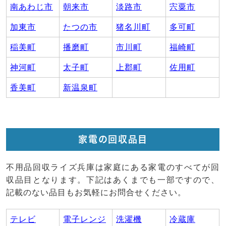
南あわじ市
朝来市
淡路市
宍粟市
加東市
たつの市
猪名川町
多可町
稲美町
播磨町
市川町
福崎町
神河町
太子町
上郡町
佐用町
香美町
新温泉町
家電の回収品目
不用品回収ライズ兵庫は家庭にある家電のすべてが回
収品目となります。下記はあくまでも一部ですので、
記載のない品目もお気軽にお問合せください。
テレビ
電子レンジ
洗濯機
冷蔵庫