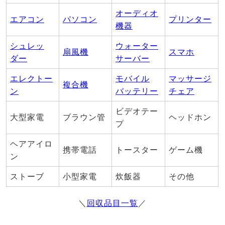
オーディオ
エアコン
パソコン
プリンター
機器
シュレッ
ウォーター
扇風機
スマホ
ダー
サーバー
エレクトー
モバイル
マッサージ
複合機
ン
バッテリー
チェア
ビデオテー
大型家電
ブラウン管
ヘッドホン
プ
ヘアアイロ
携帯電話
トースター
ゲーム機
ン
ストーブ
小型家電
炊飯器
その他
＼
回収品目一覧
／