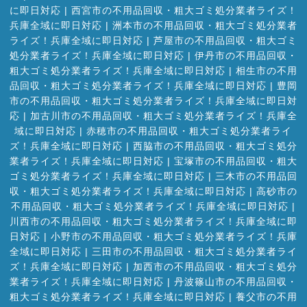
に即日対応
|
西宮市の不用品回収・粗大ゴミ処分業者ライズ！
兵庫全域に即日対応
|
洲本市の不用品回収・粗大ゴミ処分業者
ライズ！兵庫全域に即日対応
|
芦屋市の不用品回収・粗大ゴミ
処分業者ライズ！兵庫全域に即日対応
|
伊丹市の不用品回収・
粗大ゴミ処分業者ライズ！兵庫全域に即日対応
|
相生市の不用
品回収・粗大ゴミ処分業者ライズ！兵庫全域に即日対応
|
豊岡
市の不用品回収・粗大ゴミ処分業者ライズ！兵庫全域に即日対
応
|
加古川市の不用品回収・粗大ゴミ処分業者ライズ！兵庫全
域に即日対応
|
赤穂市の不用品回収・粗大ゴミ処分業者ライ
ズ！兵庫全域に即日対応
|
西脇市の不用品回収・粗大ゴミ処分
業者ライズ！兵庫全域に即日対応
|
宝塚市の不用品回収・粗大
ゴミ処分業者ライズ！兵庫全域に即日対応
|
三木市の不用品回
収・粗大ゴミ処分業者ライズ！兵庫全域に即日対応
|
高砂市の
不用品回収・粗大ゴミ処分業者ライズ！兵庫全域に即日対応
|
川西市の不用品回収・粗大ゴミ処分業者ライズ！兵庫全域に即
日対応
|
小野市の不用品回収・粗大ゴミ処分業者ライズ！兵庫
全域に即日対応
|
三田市の不用品回収・粗大ゴミ処分業者ライ
ズ！兵庫全域に即日対応
|
加西市の不用品回収・粗大ゴミ処分
業者ライズ！兵庫全域に即日対応
|
丹波篠山市の不用品回収・
粗大ゴミ処分業者ライズ！兵庫全域に即日対応
|
養父市の不用