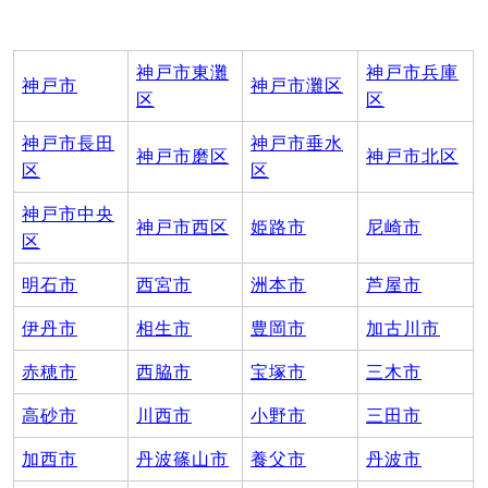
神戸市東灘
神戸市兵庫
神戸市
神戸市灘区
区
区
神戸市長田
神戸市垂水
神戸市磨区
神戸市北区
区
区
神戸市中央
神戸市西区
姫路市
尼崎市
区
明石市
西宮市
洲本市
芦屋市
伊丹市
相生市
豊岡市
加古川市
赤穂市
西脇市
宝塚市
三木市
高砂市
川西市
小野市
三田市
加西市
丹波篠山市
養父市
丹波市