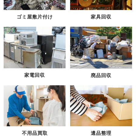
家具回収
ゴミ屋敷片付け
家電回収
廃品回収
不用品買取
遺品整理