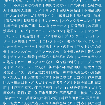
案内
|
対応エリア
|
キャンセルについて
|
プライバシーポリ
シー
|
不用品回収の流れ
|
初めての方へ
|
作業事例
|
当社の強
み
|
低価格の理由
|
サイトマップ
|
回収対象品目
|
不用品回収
|
粗大ゴミ処分
|
ゴミ屋敷片付け
|
家具回収
|
廃品回収
|
買取
|
遺品整理
|
特殊清掃
|
リフォーム
|
ハウスクリーニング
|
不
動産売却
|
解体工事
|
法人向けサービス
|
家電回収
|
冷蔵庫
|
洗濯機
|
テレビ
|
エアコン
|
パソコン
|
電子レンジ
|
マッサー
ジチェア
|
複合機
|
オーディオ機器
|
プリンター
|
シュレッ
ダー
|
扇風機
|
スマホ
|
エレクトーン
|
モバイルバッテリー
|
ウォーターサーバー
|
掃除機
|
ベッドの処分
|
マットレスの処
分
|
タンスの処分
|
ソファーの処分
|
食器棚の処分
|
鏡台の処
分
|
チェストの処分
|
学習机・勉強机の処分
|
スチールラック
の処分
|
カラーボックスの処分
|
全身鏡の処分
|
テーブルの処
分
|
オフィスチェアの処分
|
神戸市の不用品回収・粗大ゴミ処
分業者ライズ！兵庫全域に即日対応
|
神戸市東灘区の不用品回
収・粗大ゴミ処分業者ライズ！兵庫全域に即日対応
|
神戸市灘
区の不用品回収・粗大ゴミ処分業者ライズ！兵庫全域に即日対
応
|
神戸市兵庫区の不用品回収・粗大ゴミ処分業者ライズ！兵
庫全域に即日対応
|
神戸市長田区の不用品回収・粗大ゴミ処分
業者ライズ！兵庫全域に即日対応
|
神戸市須磨区の不用品回
収・粗大ゴミ処分業者ライズ！兵庫全域に即日対応
|
神戸市垂