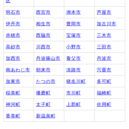
区
明石市
西宮市
洲本市
芦屋市
伊丹市
相生市
豊岡市
加古川市
赤穂市
西脇市
宝塚市
三木市
高砂市
川西市
小野市
三田市
加西市
丹波篠山市
養父市
丹波市
南あわじ市
朝来市
淡路市
宍粟市
加東市
たつの市
猪名川町
多可町
稲美町
播磨町
市川町
福崎町
神河町
太子町
上郡町
佐用町
香美町
新温泉町