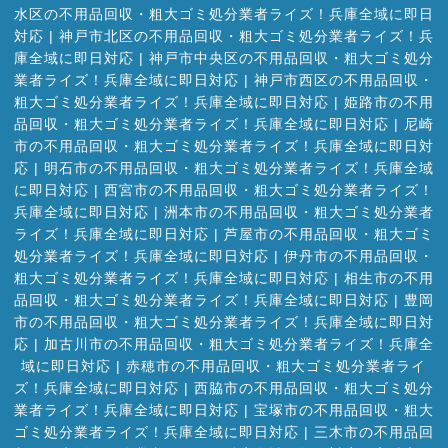
水区の不用品回収・粗大ゴミ処分業者ライズ！兵庫全域に即日
対応
|
神戸市北区の不用品回収・粗大ゴミ処分業者ライズ！兵
庫全域に即日対応
|
神戸市中央区の不用品回収・粗大ゴミ処分
業者ライズ！兵庫全域に即日対応
|
神戸市西区の不用品回収・
粗大ゴミ処分業者ライズ！兵庫全域に即日対応
|
姫路市の不用
品回収・粗大ゴミ処分業者ライズ！兵庫全域に即日対応
|
尼崎
市の不用品回収・粗大ゴミ処分業者ライズ！兵庫全域に即日対
応
|
明石市の不用品回収・粗大ゴミ処分業者ライズ！兵庫全域
に即日対応
|
西宮市の不用品回収・粗大ゴミ処分業者ライズ！
兵庫全域に即日対応
|
洲本市の不用品回収・粗大ゴミ処分業者
ライズ！兵庫全域に即日対応
|
芦屋市の不用品回収・粗大ゴミ
処分業者ライズ！兵庫全域に即日対応
|
伊丹市の不用品回収・
粗大ゴミ処分業者ライズ！兵庫全域に即日対応
|
相生市の不用
品回収・粗大ゴミ処分業者ライズ！兵庫全域に即日対応
|
豊岡
市の不用品回収・粗大ゴミ処分業者ライズ！兵庫全域に即日対
応
|
加古川市の不用品回収・粗大ゴミ処分業者ライズ！兵庫全
域に即日対応
|
赤穂市の不用品回収・粗大ゴミ処分業者ライ
ズ！兵庫全域に即日対応
|
西脇市の不用品回収・粗大ゴミ処分
業者ライズ！兵庫全域に即日対応
|
宝塚市の不用品回収・粗大
ゴミ処分業者ライズ！兵庫全域に即日対応
|
三木市の不用品回