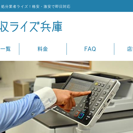
ミ処分業者ライズ！格安・激安で即日対応
ス一覧
料金
FAQ
店