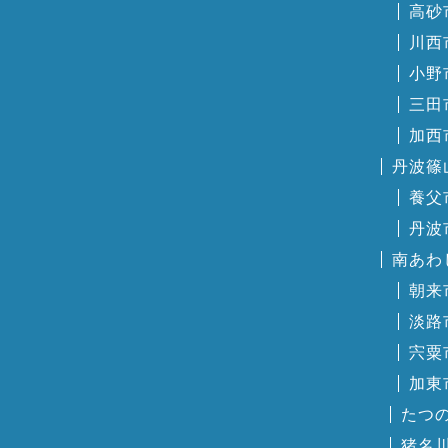
高砂
川西
小野
三田
加西
丹波篠
養父
丹波
南あわ
朝来
淡路
宍粟
加東
たつ
猪名