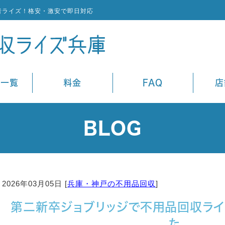
者ライズ！格安・激安で即日対応
ス一覧
料金
FAQ
店
BLOG
2026年03月05日 [
兵庫・神戸の不用品回収
]
第二新卒ジョブリッジで不用品回収ラ
た。