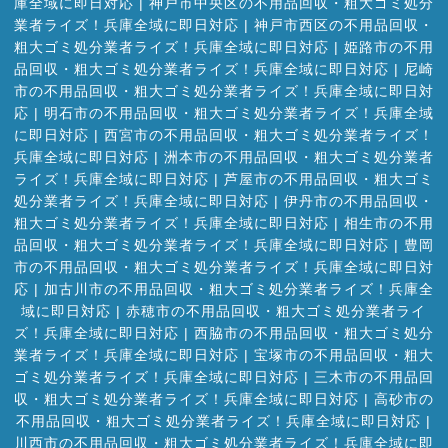
庫全域に即日対応
|
神戸市中央区の不用品回収・粗大ゴミ処分
業者ライズ！兵庫全域に即日対応
|
神戸市西区の不用品回収・
粗大ゴミ処分業者ライズ！兵庫全域に即日対応
|
姫路市の不用
品回収・粗大ゴミ処分業者ライズ！兵庫全域に即日対応
|
尼崎
市の不用品回収・粗大ゴミ処分業者ライズ！兵庫全域に即日対
応
|
明石市の不用品回収・粗大ゴミ処分業者ライズ！兵庫全域
に即日対応
|
西宮市の不用品回収・粗大ゴミ処分業者ライズ！
兵庫全域に即日対応
|
洲本市の不用品回収・粗大ゴミ処分業者
ライズ！兵庫全域に即日対応
|
芦屋市の不用品回収・粗大ゴミ
処分業者ライズ！兵庫全域に即日対応
|
伊丹市の不用品回収・
粗大ゴミ処分業者ライズ！兵庫全域に即日対応
|
相生市の不用
品回収・粗大ゴミ処分業者ライズ！兵庫全域に即日対応
|
豊岡
市の不用品回収・粗大ゴミ処分業者ライズ！兵庫全域に即日対
応
|
加古川市の不用品回収・粗大ゴミ処分業者ライズ！兵庫全
域に即日対応
|
赤穂市の不用品回収・粗大ゴミ処分業者ライ
ズ！兵庫全域に即日対応
|
西脇市の不用品回収・粗大ゴミ処分
業者ライズ！兵庫全域に即日対応
|
宝塚市の不用品回収・粗大
ゴミ処分業者ライズ！兵庫全域に即日対応
|
三木市の不用品回
収・粗大ゴミ処分業者ライズ！兵庫全域に即日対応
|
高砂市の
不用品回収・粗大ゴミ処分業者ライズ！兵庫全域に即日対応
|
川西市の不用品回収・粗大ゴミ処分業者ライズ！兵庫全域に即