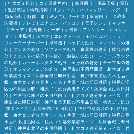
|
粗大ゴミ処分
|
ゴミ屋敷片付け
|
家具回収
|
廃品回収
|
買取
|
遺品整理
|
特殊清掃
|
リフォーム
|
ハウスクリーニング
|
不
動産売却
|
解体工事
|
法人向けサービス
|
家電回収
|
冷蔵庫
|
洗濯機
|
テレビ
|
エアコン
|
パソコン
|
電子レンジ
|
マッサー
ジチェア
|
複合機
|
オーディオ機器
|
プリンター
|
シュレッ
ダー
|
扇風機
|
スマホ
|
エレクトーン
|
モバイルバッテリー
|
ウォーターサーバー
|
掃除機
|
ベッドの処分
|
マットレスの処
分
|
タンスの処分
|
ソファーの処分
|
食器棚の処分
|
鏡台の処
分
|
チェストの処分
|
学習机・勉強机の処分
|
スチールラック
の処分
|
カラーボックスの処分
|
全身鏡の処分
|
テーブルの処
分
|
オフィスチェアの処分
|
神戸市の不用品回収・粗大ゴミ処
分業者ライズ！兵庫全域に即日対応
|
神戸市東灘区の不用品回
収・粗大ゴミ処分業者ライズ！兵庫全域に即日対応
|
神戸市灘
区の不用品回収・粗大ゴミ処分業者ライズ！兵庫全域に即日対
応
|
神戸市兵庫区の不用品回収・粗大ゴミ処分業者ライズ！兵
庫全域に即日対応
|
神戸市長田区の不用品回収・粗大ゴミ処分
業者ライズ！兵庫全域に即日対応
|
神戸市須磨区の不用品回
収・粗大ゴミ処分業者ライズ！兵庫全域に即日対応
|
神戸市垂
水区の不用品回収・粗大ゴミ処分業者ライズ！兵庫全域に即日
対応
|
神戸市北区の不用品回収・粗大ゴミ処分業者ライズ！兵