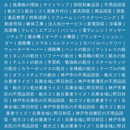
み
|
低価格の理由
|
サイトマップ
|
回収対象品目
|
不用品回収
|
粗大ゴミ処分
|
ゴミ屋敷片付け
|
家具回収
|
廃品回収
|
買取
|
遺品整理
|
特殊清掃
|
リフォーム
|
ハウスクリーニング
|
不
動産売却
|
解体工事
|
法人向けサービス
|
家電回収
|
冷蔵庫
|
洗濯機
|
テレビ
|
エアコン
|
パソコン
|
電子レンジ
|
マッサー
ジチェア
|
複合機
|
オーディオ機器
|
プリンター
|
シュレッ
ダー
|
扇風機
|
スマホ
|
エレクトーン
|
モバイルバッテリー
|
ウォーターサーバー
|
掃除機
|
ベッドの処分
|
マットレスの処
分
|
タンスの処分
|
ソファーの処分
|
食器棚の処分
|
鏡台の処
分
|
チェストの処分
|
学習机・勉強机の処分
|
スチールラック
の処分
|
カラーボックスの処分
|
全身鏡の処分
|
テーブルの処
分
|
オフィスチェアの処分
|
神戸市の不用品回収・粗大ゴミ処
分業者ライズ！兵庫全域に即日対応
|
神戸市東灘区の不用品回
収・粗大ゴミ処分業者ライズ！兵庫全域に即日対応
|
神戸市灘
区の不用品回収・粗大ゴミ処分業者ライズ！兵庫全域に即日対
応
|
神戸市兵庫区の不用品回収・粗大ゴミ処分業者ライズ！兵
庫全域に即日対応
|
神戸市長田区の不用品回収・粗大ゴミ処分
業者ライズ！兵庫全域に即日対応
|
神戸市須磨区の不用品回
収・粗大ゴミ処分業者ライズ！兵庫全域に即日対応
|
神戸市垂
水区の不用品回収・粗大ゴミ処分業者ライズ！兵庫全域に即日