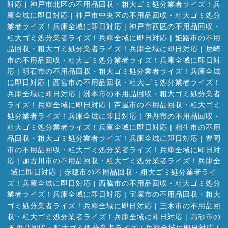
対応
|
神戸市北区の不用品回収・粗大ゴミ処分業者ライズ！兵
庫全域に即日対応
|
神戸市中央区の不用品回収・粗大ゴミ処分
業者ライズ！兵庫全域に即日対応
|
神戸市西区の不用品回収・
粗大ゴミ処分業者ライズ！兵庫全域に即日対応
|
姫路市の不用
品回収・粗大ゴミ処分業者ライズ！兵庫全域に即日対応
|
尼崎
市の不用品回収・粗大ゴミ処分業者ライズ！兵庫全域に即日対
応
|
明石市の不用品回収・粗大ゴミ処分業者ライズ！兵庫全域
に即日対応
|
西宮市の不用品回収・粗大ゴミ処分業者ライズ！
兵庫全域に即日対応
|
洲本市の不用品回収・粗大ゴミ処分業者
ライズ！兵庫全域に即日対応
|
芦屋市の不用品回収・粗大ゴミ
処分業者ライズ！兵庫全域に即日対応
|
伊丹市の不用品回収・
粗大ゴミ処分業者ライズ！兵庫全域に即日対応
|
相生市の不用
品回収・粗大ゴミ処分業者ライズ！兵庫全域に即日対応
|
豊岡
市の不用品回収・粗大ゴミ処分業者ライズ！兵庫全域に即日対
応
|
加古川市の不用品回収・粗大ゴミ処分業者ライズ！兵庫全
域に即日対応
|
赤穂市の不用品回収・粗大ゴミ処分業者ライ
ズ！兵庫全域に即日対応
|
西脇市の不用品回収・粗大ゴミ処分
業者ライズ！兵庫全域に即日対応
|
宝塚市の不用品回収・粗大
ゴミ処分業者ライズ！兵庫全域に即日対応
|
三木市の不用品回
収・粗大ゴミ処分業者ライズ！兵庫全域に即日対応
|
高砂市の