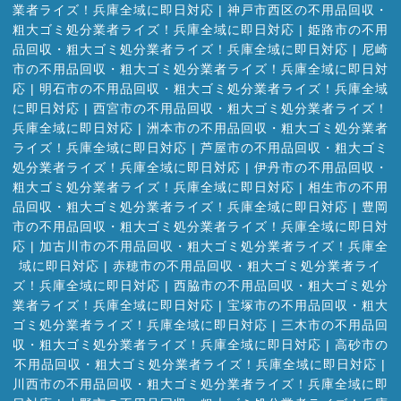
業者ライズ！兵庫全域に即日対応
|
神戸市西区の不用品回収・
粗大ゴミ処分業者ライズ！兵庫全域に即日対応
|
姫路市の不用
品回収・粗大ゴミ処分業者ライズ！兵庫全域に即日対応
|
尼崎
市の不用品回収・粗大ゴミ処分業者ライズ！兵庫全域に即日対
応
|
明石市の不用品回収・粗大ゴミ処分業者ライズ！兵庫全域
に即日対応
|
西宮市の不用品回収・粗大ゴミ処分業者ライズ！
兵庫全域に即日対応
|
洲本市の不用品回収・粗大ゴミ処分業者
ライズ！兵庫全域に即日対応
|
芦屋市の不用品回収・粗大ゴミ
処分業者ライズ！兵庫全域に即日対応
|
伊丹市の不用品回収・
粗大ゴミ処分業者ライズ！兵庫全域に即日対応
|
相生市の不用
品回収・粗大ゴミ処分業者ライズ！兵庫全域に即日対応
|
豊岡
市の不用品回収・粗大ゴミ処分業者ライズ！兵庫全域に即日対
応
|
加古川市の不用品回収・粗大ゴミ処分業者ライズ！兵庫全
域に即日対応
|
赤穂市の不用品回収・粗大ゴミ処分業者ライ
ズ！兵庫全域に即日対応
|
西脇市の不用品回収・粗大ゴミ処分
業者ライズ！兵庫全域に即日対応
|
宝塚市の不用品回収・粗大
ゴミ処分業者ライズ！兵庫全域に即日対応
|
三木市の不用品回
収・粗大ゴミ処分業者ライズ！兵庫全域に即日対応
|
高砂市の
不用品回収・粗大ゴミ処分業者ライズ！兵庫全域に即日対応
|
川西市の不用品回収・粗大ゴミ処分業者ライズ！兵庫全域に即