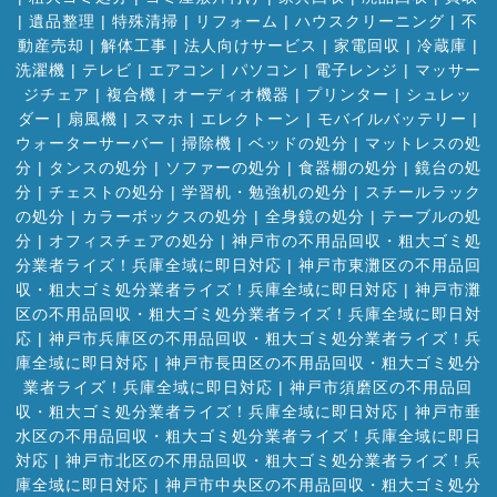
|
遺品整理
|
特殊清掃
|
リフォーム
|
ハウスクリーニング
|
不
動産売却
|
解体工事
|
法人向けサービス
|
家電回収
|
冷蔵庫
|
洗濯機
|
テレビ
|
エアコン
|
パソコン
|
電子レンジ
|
マッサー
ジチェア
|
複合機
|
オーディオ機器
|
プリンター
|
シュレッ
ダー
|
扇風機
|
スマホ
|
エレクトーン
|
モバイルバッテリー
|
ウォーターサーバー
|
掃除機
|
ベッドの処分
|
マットレスの処
分
|
タンスの処分
|
ソファーの処分
|
食器棚の処分
|
鏡台の処
分
|
チェストの処分
|
学習机・勉強机の処分
|
スチールラック
の処分
|
カラーボックスの処分
|
全身鏡の処分
|
テーブルの処
分
|
オフィスチェアの処分
|
神戸市の不用品回収・粗大ゴミ処
分業者ライズ！兵庫全域に即日対応
|
神戸市東灘区の不用品回
収・粗大ゴミ処分業者ライズ！兵庫全域に即日対応
|
神戸市灘
区の不用品回収・粗大ゴミ処分業者ライズ！兵庫全域に即日対
応
|
神戸市兵庫区の不用品回収・粗大ゴミ処分業者ライズ！兵
庫全域に即日対応
|
神戸市長田区の不用品回収・粗大ゴミ処分
業者ライズ！兵庫全域に即日対応
|
神戸市須磨区の不用品回
収・粗大ゴミ処分業者ライズ！兵庫全域に即日対応
|
神戸市垂
水区の不用品回収・粗大ゴミ処分業者ライズ！兵庫全域に即日
対応
|
神戸市北区の不用品回収・粗大ゴミ処分業者ライズ！兵
庫全域に即日対応
|
神戸市中央区の不用品回収・粗大ゴミ処分