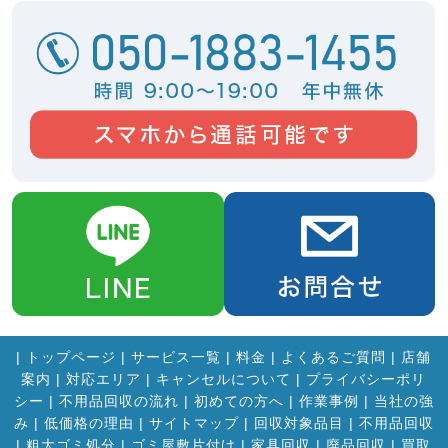
|
トップページ
|
サービス一覧
|
料金
|
よくあるご質問
|
店舗
案内
|
対応エリア
|
キャンセルについて
|
プライバシーポリ
シー
|
不用品回収の流れ
|
初めての方へ
|
作業事例
|
当社の強
み
|
低価格の理由
|
サイトマップ
|
回収対象品目
|
不用品回収
|
粗大ゴミ処分
|
ゴミ屋敷片付け
|
家具回収
|
廃品回収
|
買取