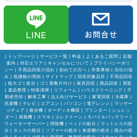
|
トップページ
|
サービス一覧
|
料金
|
よくあるご質問
|
店舗
案内
|
対応エリア
|
キャンセルについて
|
プライバシーポリ
シー
|
不用品回収の流れ
|
初めての方へ
|
作業事例
|
当社の強
み
|
低価格の理由
|
サイトマップ
|
回収対象品目
|
不用品回収
|
粗大ゴミ処分
|
ゴミ屋敷片付け
|
家具回収
|
廃品回収
|
買取
|
遺品整理
|
特殊清掃
|
リフォーム
|
ハウスクリーニング
|
不
動産売却
|
解体工事
|
法人向けサービス
|
家電回収
|
冷蔵庫
|
洗濯機
|
テレビ
|
エアコン
|
パソコン
|
電子レンジ
|
マッサー
ジチェア
|
複合機
|
オーディオ機器
|
プリンター
|
シュレッ
ダー
|
扇風機
|
スマホ
|
エレクトーン
|
モバイルバッテリー
|
ウォーターサーバー
|
掃除機
|
ベッドの処分
|
マットレスの処
分
|
タンスの処分
|
ソファーの処分
|
食器棚の処分
|
鏡台の処
分
|
チェストの処分
|
学習机・勉強机の処分
|
スチールラック