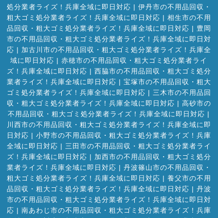
処分業者ライズ！兵庫全域に即日対応
|
伊丹市の不用品回収・
粗大ゴミ処分業者ライズ！兵庫全域に即日対応
|
相生市の不用
品回収・粗大ゴミ処分業者ライズ！兵庫全域に即日対応
|
豊岡
市の不用品回収・粗大ゴミ処分業者ライズ！兵庫全域に即日対
応
|
加古川市の不用品回収・粗大ゴミ処分業者ライズ！兵庫全
域に即日対応
|
赤穂市の不用品回収・粗大ゴミ処分業者ライ
ズ！兵庫全域に即日対応
|
西脇市の不用品回収・粗大ゴミ処分
業者ライズ！兵庫全域に即日対応
|
宝塚市の不用品回収・粗大
ゴミ処分業者ライズ！兵庫全域に即日対応
|
三木市の不用品回
収・粗大ゴミ処分業者ライズ！兵庫全域に即日対応
|
高砂市の
不用品回収・粗大ゴミ処分業者ライズ！兵庫全域に即日対応
|
川西市の不用品回収・粗大ゴミ処分業者ライズ！兵庫全域に即
日対応
|
小野市の不用品回収・粗大ゴミ処分業者ライズ！兵庫
全域に即日対応
|
三田市の不用品回収・粗大ゴミ処分業者ライ
ズ！兵庫全域に即日対応
|
加西市の不用品回収・粗大ゴミ処分
業者ライズ！兵庫全域に即日対応
|
丹波篠山市の不用品回収・
粗大ゴミ処分業者ライズ！兵庫全域に即日対応
|
養父市の不用
品回収・粗大ゴミ処分業者ライズ！兵庫全域に即日対応
|
丹波
市の不用品回収・粗大ゴミ処分業者ライズ！兵庫全域に即日対
応
|
南あわじ市の不用品回収・粗大ゴミ処分業者ライズ！兵庫