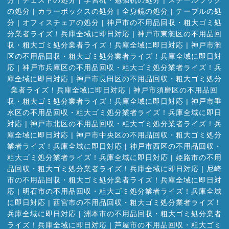
の処分
|
カラーボックスの処分
|
全身鏡の処分
|
テーブルの処
分
|
オフィスチェアの処分
|
神戸市の不用品回収・粗大ゴミ処
分業者ライズ！兵庫全域に即日対応
|
神戸市東灘区の不用品回
収・粗大ゴミ処分業者ライズ！兵庫全域に即日対応
|
神戸市灘
区の不用品回収・粗大ゴミ処分業者ライズ！兵庫全域に即日対
応
|
神戸市兵庫区の不用品回収・粗大ゴミ処分業者ライズ！兵
庫全域に即日対応
|
神戸市長田区の不用品回収・粗大ゴミ処分
業者ライズ！兵庫全域に即日対応
|
神戸市須磨区の不用品回
収・粗大ゴミ処分業者ライズ！兵庫全域に即日対応
|
神戸市垂
水区の不用品回収・粗大ゴミ処分業者ライズ！兵庫全域に即日
対応
|
神戸市北区の不用品回収・粗大ゴミ処分業者ライズ！兵
庫全域に即日対応
|
神戸市中央区の不用品回収・粗大ゴミ処分
業者ライズ！兵庫全域に即日対応
|
神戸市西区の不用品回収・
粗大ゴミ処分業者ライズ！兵庫全域に即日対応
|
姫路市の不用
品回収・粗大ゴミ処分業者ライズ！兵庫全域に即日対応
|
尼崎
市の不用品回収・粗大ゴミ処分業者ライズ！兵庫全域に即日対
応
|
明石市の不用品回収・粗大ゴミ処分業者ライズ！兵庫全域
に即日対応
|
西宮市の不用品回収・粗大ゴミ処分業者ライズ！
兵庫全域に即日対応
|
洲本市の不用品回収・粗大ゴミ処分業者
ライズ！兵庫全域に即日対応
|
芦屋市の不用品回収・粗大ゴミ