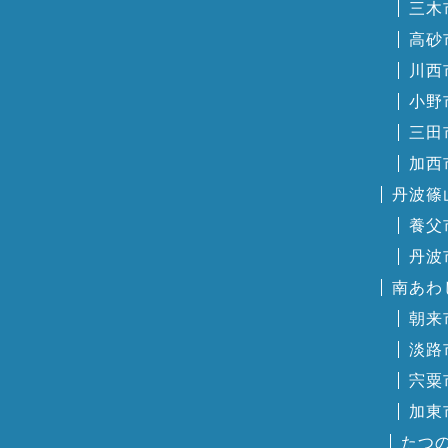
三木
高砂
川西
小野
三田
加西
丹波篠
養父
丹波
南あわ
朝来
淡路
宍粟
加東
たつ