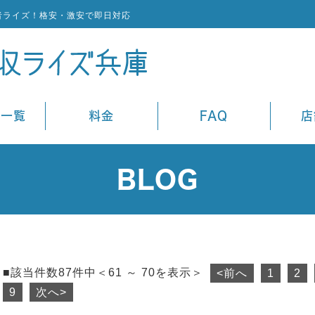
者ライズ！格安・激安で即日対応
ス一覧
料金
FAQ
店
BLOG
■該当件数87件中＜61 ～ 70を表示＞
<前へ
1
2
9
次へ>